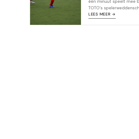
één minuut speelt mee b
TOTO's spelerweddensc
Het vangnet voor basissp
LEES MEER →
weg. Wat dit voor jouw
bets betekent.