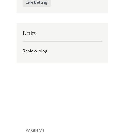
Live betting
Links
Review blog
PAGINA'S